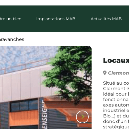
re un bien
Implantations MAB
Actualités MAB
 Gravanches
Locaux
Clermon
Situé au c
Clermont-F
idéal pour 
fonctionnal
axes autor
industriel 
Bio...) et 
donc d’un
stratégique